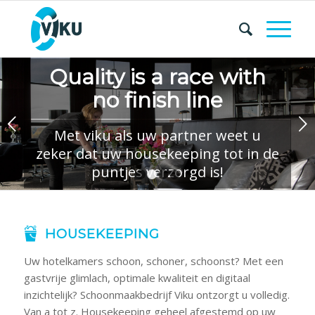
Quality is a race with
no finish line
Volgende
Met viku als uw partner weet u
zeker dat uw housekeeping tot in de
puntjes verzorgd is!
1
2
3
4
HOUSEKEEPING
Uw hotelkamers schoon, schoner, schoonst? Met een
gastvrije glimlach, optimale kwaliteit en digitaal
inzichtelijk? Schoonmaakbedrijf Viku ontzorgt u volledig.
Van a tot z. Housekeeping geheel afgestemd op uw